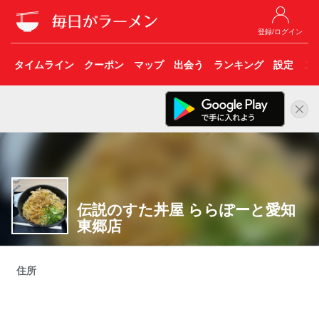
登録/ログイン
タイムライン
クーポン
マップ
出会う
ランキング
設定
こ
伝説のすた丼屋 ららぽーと愛知
東郷店
住所