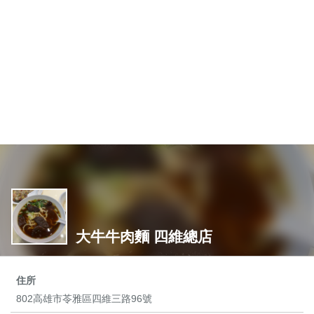
大牛牛肉麵 四維總店
住所
802高雄市苓雅區四維三路96號