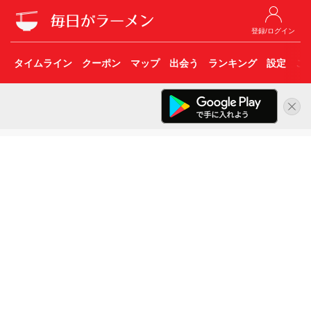
登録/ログイン
タイムライン
クーポン
マップ
出会う
ランキング
設定
こ