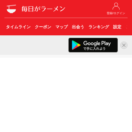
登録/ログイン
タイムライン
クーポン
マップ
出会う
ランキング
設定
こ