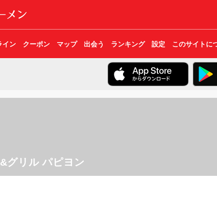
ライン
クーポン
マップ
出会う
ランキング
設定
このサイトに
&グリル パピヨン