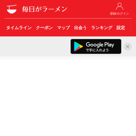
登録/ログイン
タイムライン
クーポン
マップ
出会う
ランキング
設定
こ