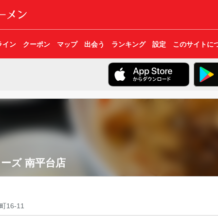
ライン
クーポン
マップ
出会う
ランキング
設定
このサイトに
ーズ 南平台店
16-11