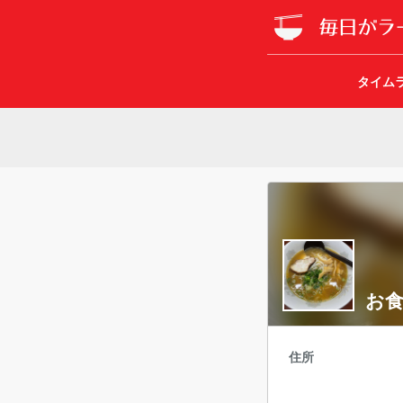
タイム
お食
住所