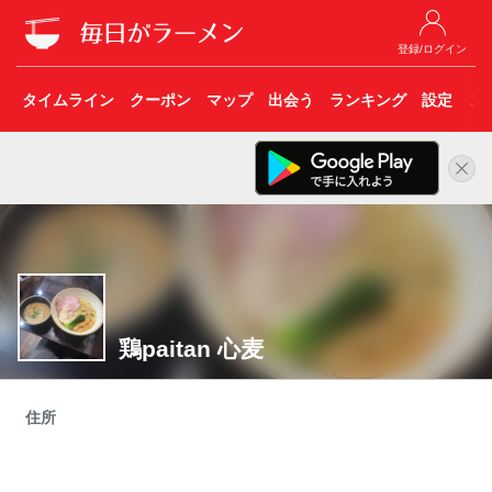
登録/ログイン
タイムライン
クーポン
マップ
出会う
ランキング
設定
こ
鶏paitan 心麦
住所