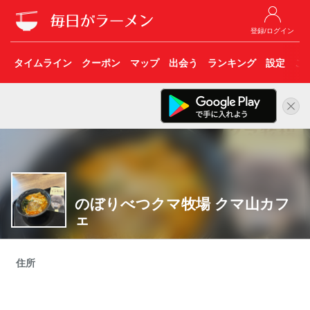
登録/ログイン
タイムライン
クーポン
マップ
出会う
ランキング
設定
こ
のぼりべつクマ牧場 クマ山カフ
ェ
住所