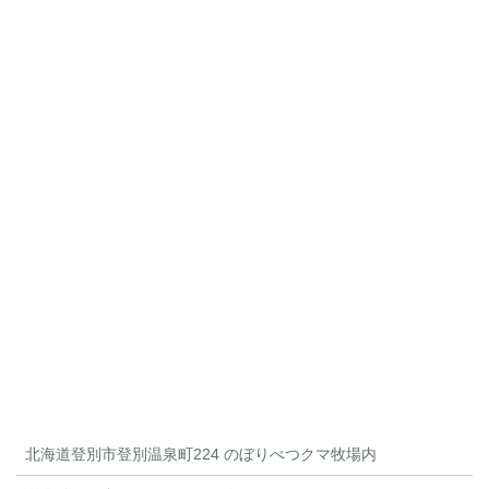
北海道登別市登別温泉町224 のぼりべつクマ牧場内