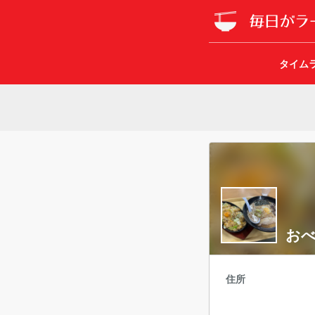
タイム
お
住所