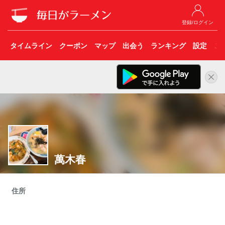
登録/ログイン
タイムライン
クーポン
マップ
出会う
ランキング
設定
こ
萬木春
住所