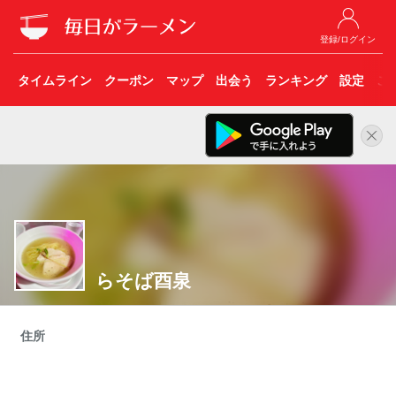
登録/ログイン
タイムライン
クーポン
マップ
出会う
ランキング
設定
こ
らそば酉泉
住所