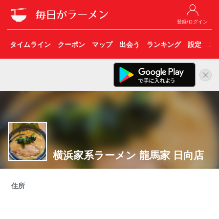
登録/ログイン
タイムライン
クーポン
マップ
出会う
ランキング
設定
こ
横浜家系ラーメン 龍馬家 日向店
住所