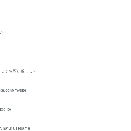
ダー
せにてお願い致します
ite.com/mysite
og.jp/
om/naturalsesame