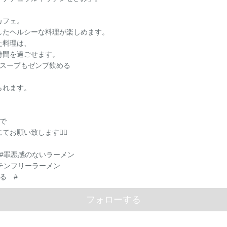
カフェ。
したヘルシーな料理が楽しめます。
た料理は、
時間を過ごせます。
、スープもゼンブ飲める
られます。
で
お願い致します🙇‍♀️
#罪悪感のないラーメン
テンフリーラーメン
る #
フォローする