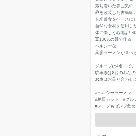
落ち着いた雰囲気の
蔵を改装した古民家
玄米菜食をベースに
自然な食材を使用し
体に優しく心地よい
豆100%の麺で作る
ヘルシーな
薬膳ラーメンが食べ
グループは4名まで、
駐車場は8台のみなの
お車はお乗り合わせにて
#ヘルシーラーメン 
#糖質カット #グル
#スープもゼンブ飲め