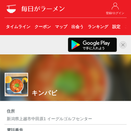
登録/ログイン
タイムライン
クーポン
マップ
出会う
ランキング
設定
こ
キンパビ
住所
新潟県上越市中田原1 イーグルゴルフセンター
電話番号