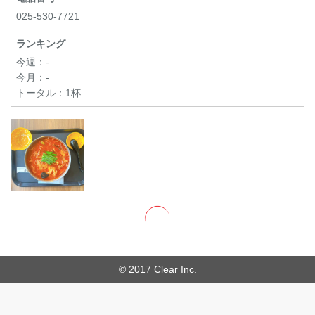
025-530-7721
ランキング
今週：
-
今月：
-
トータル：
1杯
© 2017 Clear Inc.