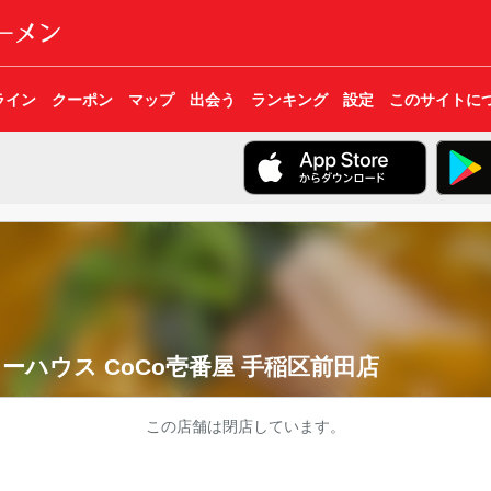
ライン
クーポン
マップ
出会う
ランキング
設定
このサイトに
ーハウス CoCo壱番屋 手稲区前田店
この店舗は閉店しています。