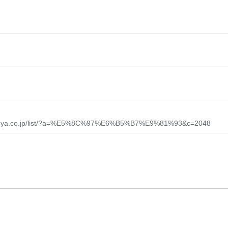
hibanya.co.jp/list/?a=%E5%8C%97%E6%B5%B7%E9%81%93&c=2048