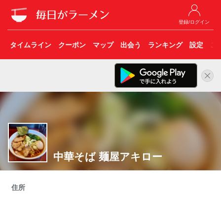
登録/ログイン
タイムライン
クーポン
マップ
出会う
ランキング
設定
こ
中華そば 麺屋アキロー
住所