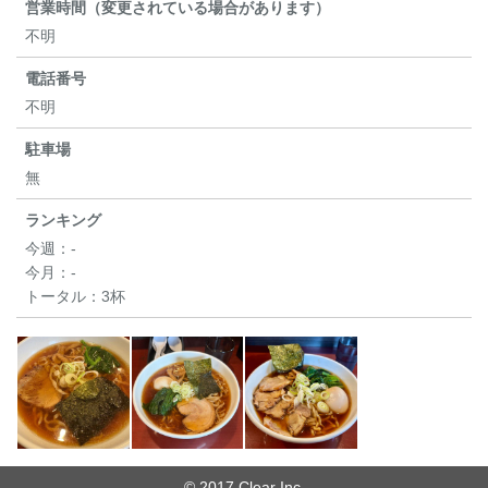
営業時間（変更されている場合があります）
不明
電話番号
不明
駐車場
無
ランキング
今週：
-
今月：
-
トータル：
3杯
© 2017 Clear Inc.