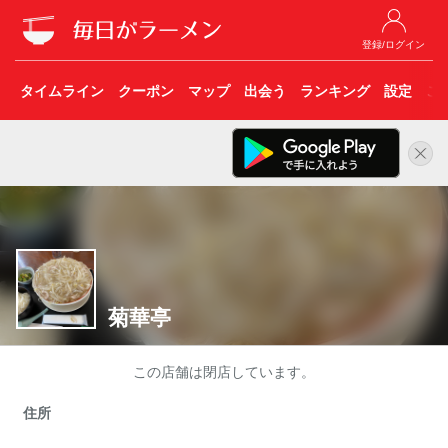
登録/ログイン
タイムライン
クーポン
マップ
出会う
ランキング
設定
こ
菊華亭
この店舗は閉店しています。
住所