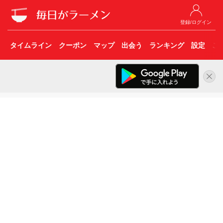
登録/ログイン
タイムライン
クーポン
マップ
出会う
ランキング
設定
こ