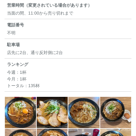
営業時間（変更されている場合があります）
当面の間、11:00から売り切れまで
電話番号
不明
駐車場
店先に2台、通り反対側に2台
ランキング
今週：
1杯
今月：
1杯
トータル：
135杯