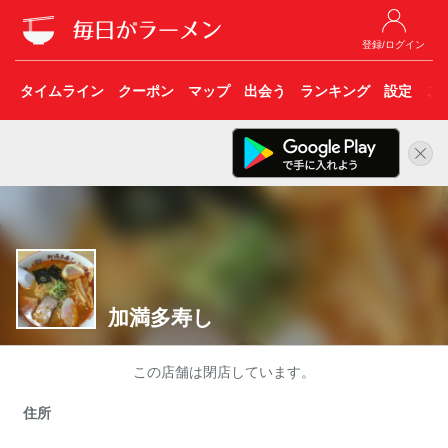
登録/ログイン
タイムライン
クーポン
マップ
出会う
ランキング
設定
こ
加満多寿し
この店舗は閉店しています。
住所