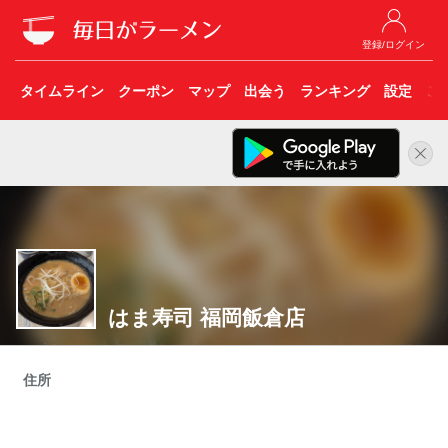
登録/ログイン
タイムライン
クーポン
マップ
出会う
ランキング
設定
こ
はま寿司 福岡飯倉店
住所