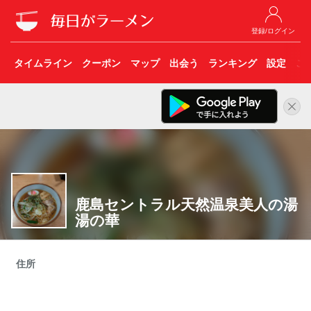
登録/ログイン
タイムライン
クーポン
マップ
出会う
ランキング
設定
こ
鹿島セントラル天然温泉美人の湯
湯の華
住所