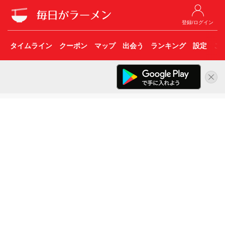
登録/ログイン
タイムライン
クーポン
マップ
出会う
ランキング
設定
こ