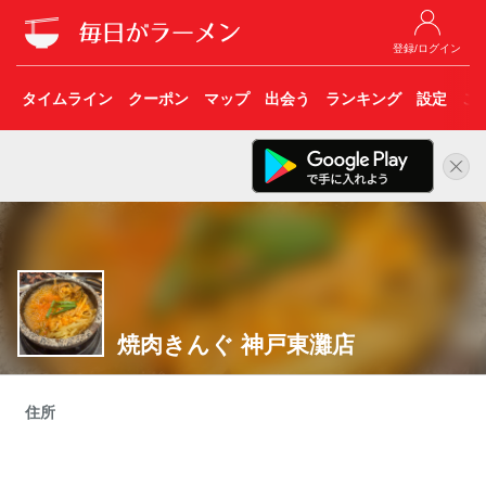
登録/ログイン
タイムライン
クーポン
マップ
出会う
ランキング
設定
こ
焼肉きんぐ 神戸東灘店
住所