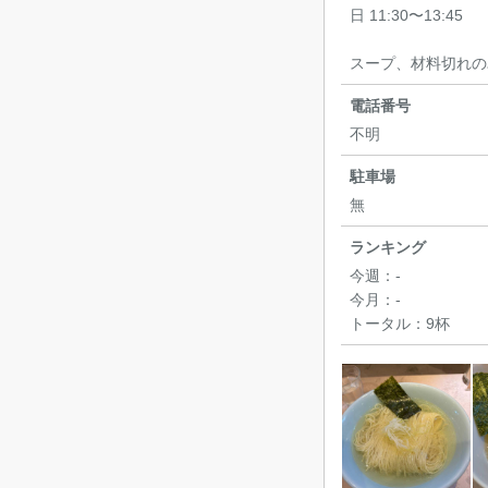
日 11:30〜13:45
スープ、材料切れの
電話番号
不明
駐車場
無
ランキング
今週：
-
今月：
-
トータル：
9杯