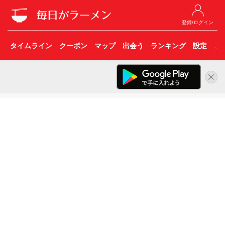
登録/ログイン
タイムライン
クーポン
マップ
出会う
ランキング
設定
こ