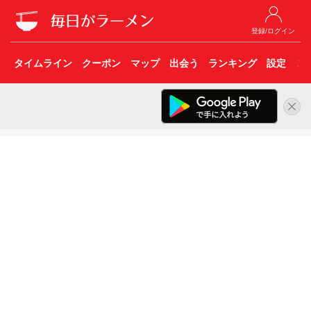
登録/ログイン
タイムライン
クーポン
マップ
出会う
ランキング
設定
こ