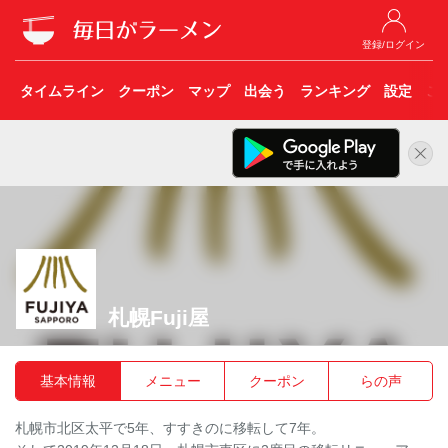
登録/ログイン
タイムライン
クーポン
マップ
出会う
ランキング
設定
こ
札幌Fuji屋
基本情報
メニュー
クーポン
らの声
札幌市北区太平で5年、すすきのに移転して7年。