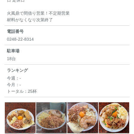
日 定休日
火風鼎で間借り営業！不定期営業
材料がなくなり次第終了
電話番号
0248-22-8314
駐車場
18台
ランキング
今週：
-
今月：
-
トータル：
25杯