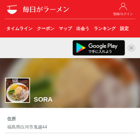
登録/ログイン
タイムライン
クーポン
マップ
出会う
ランキング
設定
こ
SORA
住所
福島県白河市鬼越44