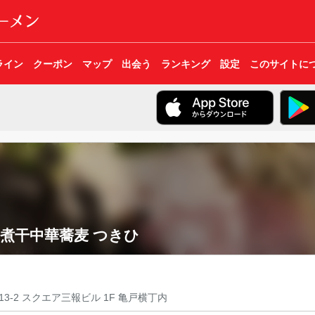
ライン
クーポン
マップ
出会う
ランキング
設定
このサイトに
煮干中華蕎麦 つきひ
3-2 スクエア三報ビル 1F 亀戸横丁内