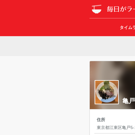
タイム
亀戸
住所
東京都江東区亀戸5-1