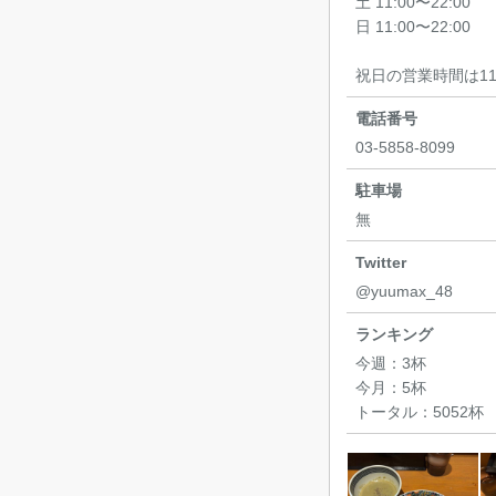
土 11:00〜22:00
日 11:00〜22:00
祝日の営業時間は11:3
電話番号
03-5858-8099
駐車場
無
Twitter
@yuumax_48
ランキング
今週：
3杯
今月：
5杯
トータル：
5052杯