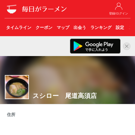
登録/ログイン
タイムライン
クーポン
マップ
出会う
ランキング
設定
こ
スシロー 尾道高須店
住所