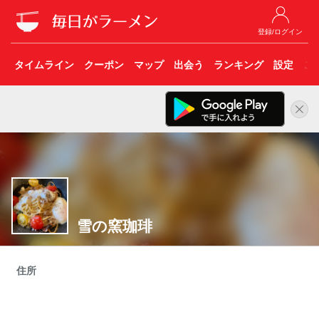
登録/ログイン
タイムライン
クーポン
マップ
出会う
ランキング
設定
こ
雪の窯珈琲
住所