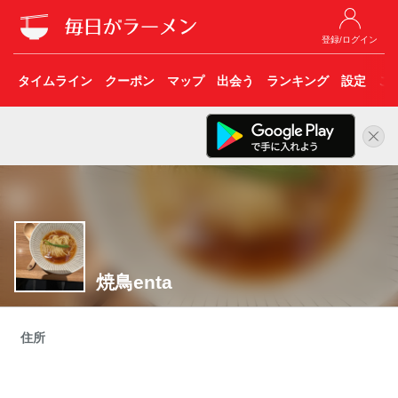
登録/ログイン
タイムライン
クーポン
マップ
出会う
ランキング
設定
こ
焼鳥enta
住所