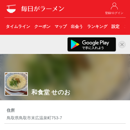
登録/ログイン
タイムライン
クーポン
マップ
出会う
ランキング
設定
こ
和食堂 せのお
住所
鳥取県鳥取市末広温泉町753-7