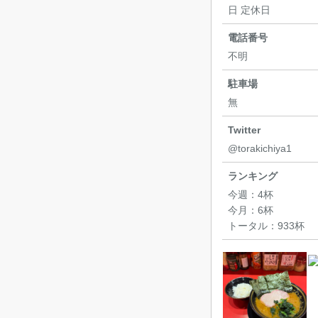
日 定休日
電話番号
不明
駐車場
無
Twitter
@torakichiya1
ランキング
今週：
4杯
今月：
6杯
トータル：
933杯