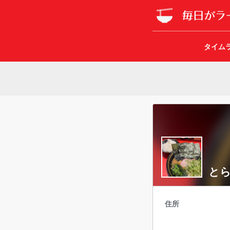
タイム
と
住所