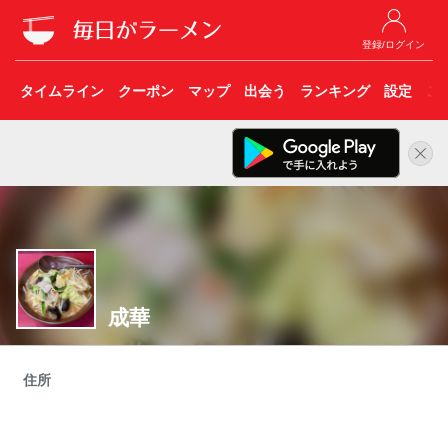
登録/ログイン
タイムライン
クーポン
マップ
出会う
ランキング
設定
こ
成華
住所