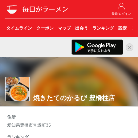
登録/ログイン
タイムライン
クーポン
マップ
出会う
ランキング
設定
こ
焼きたてのかるび 豊橋柱店
住所
愛知県豊橋市堂坂町35
ランキング