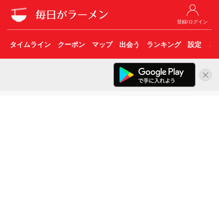
登録/ログイン
タイムライン
クーポン
マップ
出会う
ランキング
設定
こ