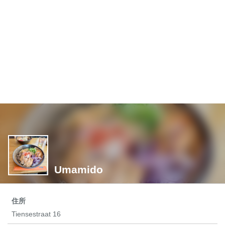
Umamido
住所
Tiensestraat 16