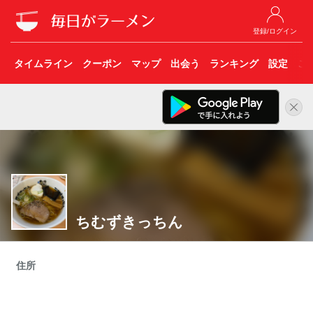
登録/ログイン
タイムライン
クーポン
マップ
出会う
ランキング
設定
こ
ちむずきっちん
住所