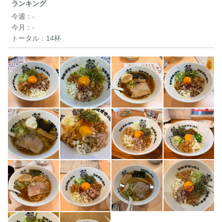
ランキング
今週：
-
今月：
-
トータル：
14杯