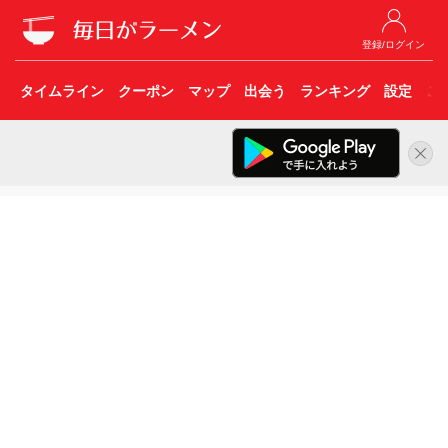
登録/ログイン
タイムライン
クーポン
マップ
出会う
ランキング
設定
こ