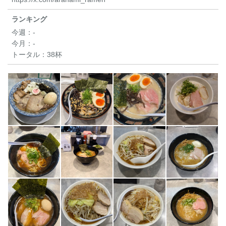
ランキング
今週：
-
今月：
-
トータル：
38杯