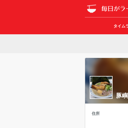
タイム
豚嶼
住所