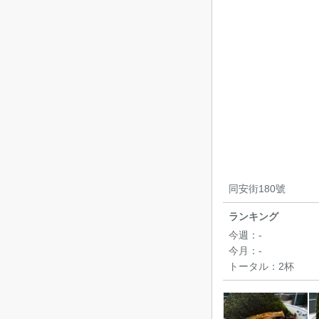
同安街180號
ランキング
今週：
-
今月：
-
トータル：
2杯