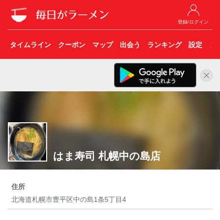
登録/ログイン
タイムライン
クーポン
マップ
出会う
ランキング
設定
こ
はま寿司 札幌中の島店
住所
北海道札幌市豊平区中の島1条5丁目4