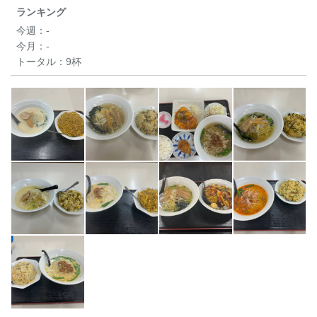
ランキング
今週：
-
今月：
-
トータル：
9杯