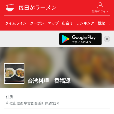
登録/ログイン
タイムライン
クーポン
マップ
出会う
ランキング
設定
こ
台湾料理 香福源
住所
和歌山県西牟婁郡白浜町県道31号