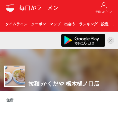
登録/ログイン
タイムライン
クーポン
マップ
出会う
ランキング
設定
こ
拉麺 かくだや 栃木樋ノ口店
住所