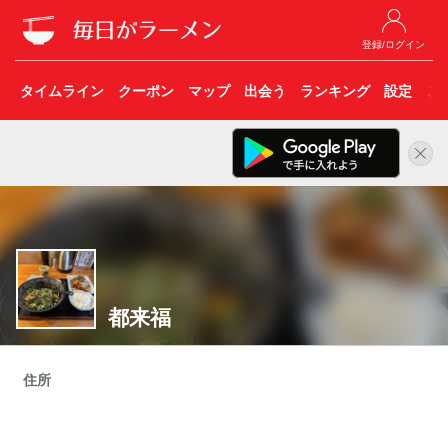
登録/ログイン
タイムライン
クーポン
マップ
出会う
ランキング
設定
こ
都来福
住所