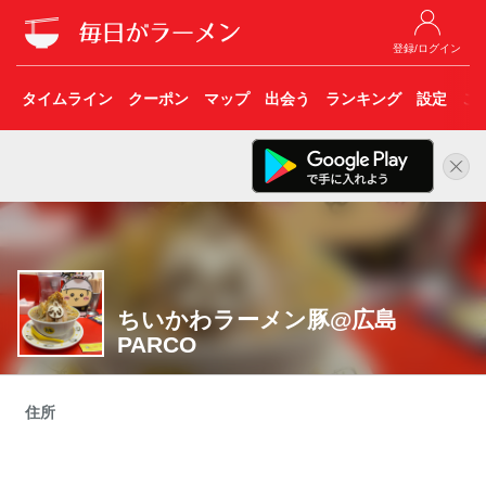
登録/ログイン
タイムライン
クーポン
マップ
出会う
ランキング
設定
こ
ちいかわラーメン豚@広島
PARCO
住所