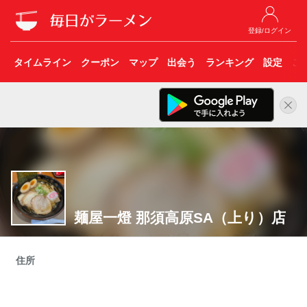
登録/ログイン
タイムライン
クーポン
マップ
出会う
ランキング
設定
こ
麺屋一燈 那須高原SA（上り）店
住所