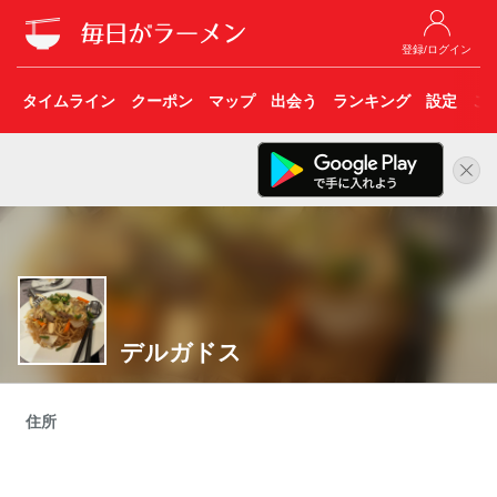
登録/ログイン
タイムライン
クーポン
マップ
出会う
ランキング
設定
こ
デルガドス
住所