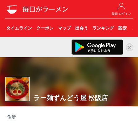
登録/ログイン
タイムライン
クーポン
マップ
出会う
ランキング
設定
こ
ラー麺ずんどう屋 松阪店
住所