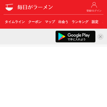
登録/ログイン
タイムライン
クーポン
マップ
出会う
ランキング
設定
こ